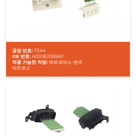
공장 번호:
7344
OE 번호:
A0018206960
적용 가능한 차량:
메르세데스-벤츠
악트로스