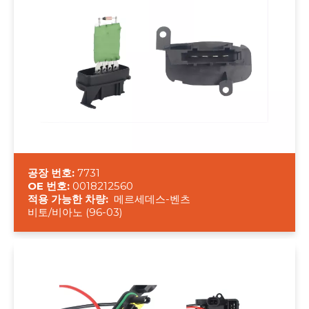
공장 번호:
7731
OE 번호:
0018212560
적용 가능한 차량:
메르세데스-벤츠
비토/비아노 (96-03)