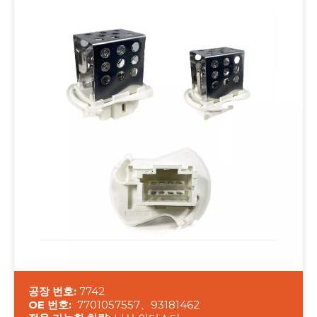
공장 번호:
7742
OE 번호:
7701057557、93181462