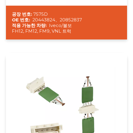
공장 번호:
7575D
OE 번호:
20443824、20852837
적용 가능한 차량:
Iveco/볼보
FH12, FM12, FM9, VNL 트럭