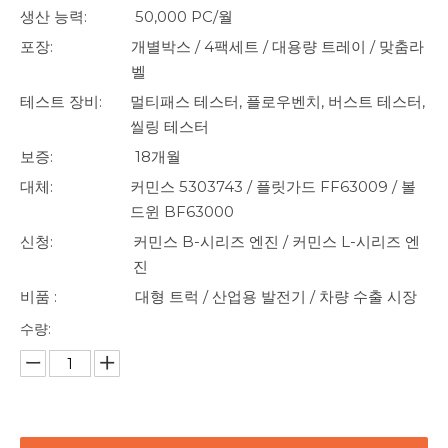
생산 능력:
50,000 PC/월
포장:
개별박스 / 4팩세트 / 대용량 트레이 / 맞춤라
벨
테스트 장비:
멀티패스 테스터, 플로우벤치, 버스트 테스터,
씰링 테스터
보증:
18개월
대체:
커민스 5303743 / 플릿가드 FF63009 / 볼
드윈 BF63000
신청:
커민스 B-시리즈 엔진 / 커민스 L-시리즈 엔
진
비품 :
대형 트럭 / 산업용 발전기 / 차량 수출 시장
수량: