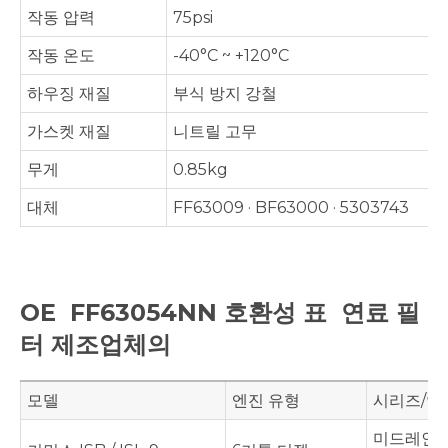
작동 압력
75psi
작동 온도
-40°C ~ +120°C
하우징 재질
부식 방지 강철
가스켓 재질
니트릴 고무
무게
0.85kg
대체
FF63009 · BF63000 · 5303743
OE
FF63054NN 호환성 표
연료 필
터 제조업체의
모델
엔진 유형
시리즈/연
미드레인지