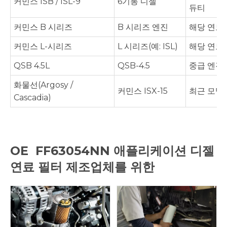
커민스 ISB / ISL-9
6기통 디젤
듀티
커민스 B 시리즈
B 시리즈 엔진
해당 연도
커민스 L-시리즈
L 시리즈(예: ISL)
해당 연도
QSB 4.5L
QSB-4.5
중급 엔진
화물선(Argosy /
커민스 ISX-15
최근 모델
Cascadia)
OE
FF63054NN 애플리케이션
디젤
연료 필터 제조업체를 위한