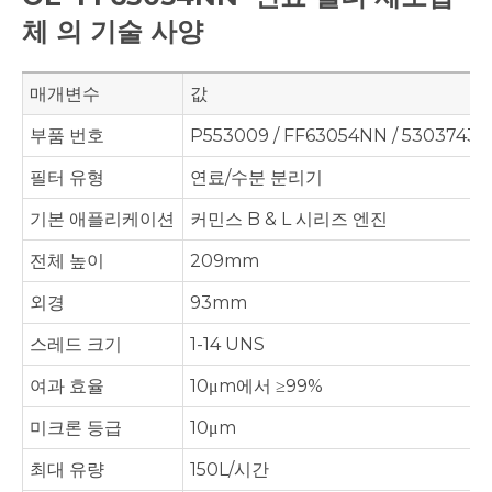
체 의 기술 사양
매개변수
값
부품 번호
P553009 / FF63054NN / 5303743
필터 유형
연료/수분 분리기
기본 애플리케이션
커민스 B & L 시리즈 엔진
전체 높이
209mm
외경
93mm
스레드 크기
1-14 UNS
여과 효율
10μm에서 ≥99%
미크론 등급
10μm
최대 유량
150L/시간