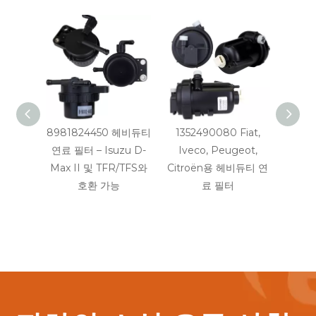
8981824450 헤비듀티
1352490080 Fiat,
OE F
연료 필터 – Isuzu D-
Iveco, Peugeot,
터 – 
Max II 및 TFR/TFS와
Citroën용 헤비듀티 연
호환 가능
료 필터