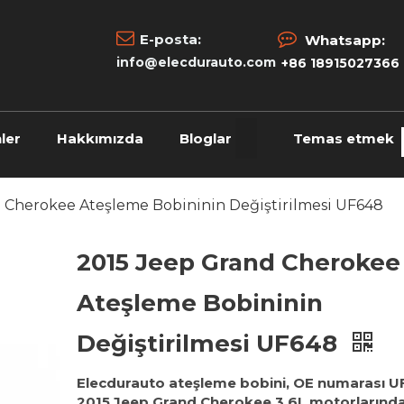


E-posta:
Whatsapp:
info@elecdurauto.com
+86 18915027366
ler
Hakkımızda
Bloglar
Temas etmek
 Cherokee Ateşleme Bobininin Değiştirilmesi UF648
2015 Jeep Grand Cherokee
Ateşleme Bobininin
Değiştirilmesi UF648
Elecdurauto ateşleme bobini, OE numarası U
2015 Jeep Grand Cherokee 3.6L motorlarınd