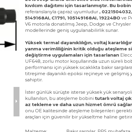
kıvılcım dağıtımı için tasarlanmıştır. Bu bobi
referanslarıyla çapraz uyumludur
, 0221504032
5149168AI, C1791, 105149168AI, 19224BO
ve P
V6 motorla donatılmış Jeep, Dodge ve Chrysler
modellerinde geniş uygulanabilirlik sunar.
Yüksek termal dayanıklılığın, voltaj kararlılığı
yanma verimliliğinin kritik olduğu ateşleme s
değiştirme uygulamaları için tasarlanan
Elec
UF648, zorlu motor koşullarında uzun süreli bo
performansı için yüksek sıcaklıkta bakır sargılara
titreşime dayanıklı epoksi reçineye ve gelişmiş 
sahiptir.
İster günlük sürüşte isterse yüksek yük senaryo
kullanılsın, bu ateşleme bobini
tutarlı voltaj çı
az tekleme ve daha uzun hizmet ömrü sağla
onu OE kalitesinde ateşleme bileşenleri gerekt
araçları için güvenilir bir yükseltme haline getirir
Malzeme:
Bakır sargılar, PPS muhafaza, s