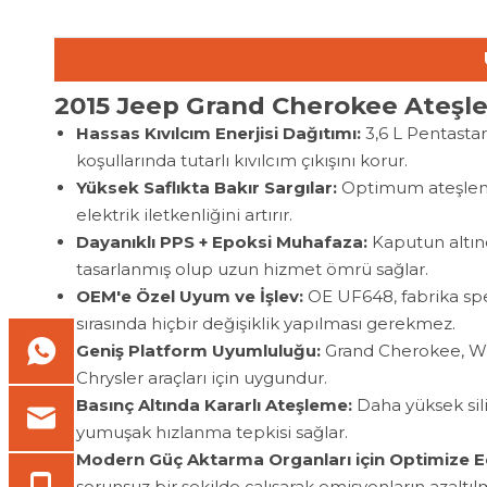
2015 Jeep Grand Cherokee Ateşl
Hassas Kıvılcım Enerjisi Dağıtımı:
3,6 L Pentastar
koşullarında tutarlı kıvılcım çıkışını korur.
Yüksek Saflıkta Bakır Sargılar:
Optimum ateşleme
elektrik iletkenliğini artırır.
Dayanıklı PPS + Epoksi Muhafaza:
Kaputun altın
tasarlanmış olup uzun hizmet ömrü sağlar.
OEM'e Özel Uyum ve İşlev:
OE UF648, fabrika spe
sırasında hiçbir değişiklik yapılması gerekmez.
Geniş Platform Uyumluluğu:
Grand Cherokee, Wr
Chrysler araçları için uygundur.
Basınç Altında Kararlı Ateşleme:
Daha yüksek sili
yumuşak hızlanma tepkisi sağlar.
Modern Güç Aktarma Organları için Optimize Ed
sorunsuz bir şekilde çalışarak emisyonların azaltıl