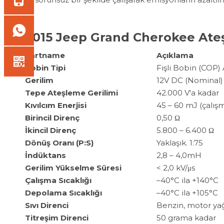
2015 Jeep Grand Cherokee Ateş
Şartname
Açıklama
Bobin Tipi
Fişli Bobin (
Gerilim
12V DC (Nominal)
Tepe Ateşleme Gerilimi
42.000 V'a kadar
Kıvılcım Enerjisi
45 – 60 mJ (çalış
Birincil Direnç
0,50 Ω
İkincil Direnç
5.800 – 6.400 Ω
Dönüş Oranı (P:S)
Yaklaşık. 1:75
İndüktans
2,8 – 4,0mH
Gerilim Yükselme Süresi
< 2,0 kV/μs
Çalışma Sıcaklığı
–40°C ila +140°C
Depolama Sıcaklığı
–40°C ila +105°C
Sıvı Direnci
Benzin, motor yağı
Titreşim Direnci
50 grama kadar