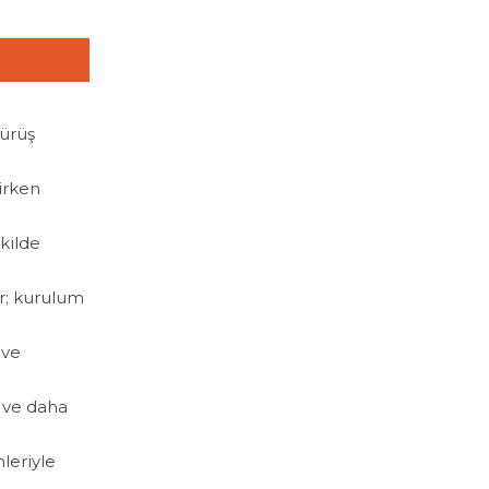
sürüş
irken
kilde
r; kurulum
 ve
r ve daha
leriyle