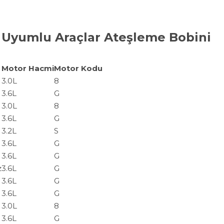
 Uyumlu Araçlar Ateşleme Bobini
Motor Hacmi
Motor Kodu
3.0L
8
3.6L
G
3.0L
8
3.6L
G
3.2L
S
3.6L
G
3.6L
G
z
3.6L
G
3.6L
G
3.6L
G
3.0L
8
3.6L
G