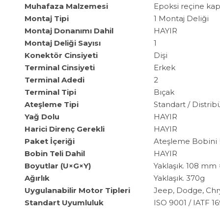
Muhafaza Malzemesi
Epoksi reçine ka
Montaj Tipi
1 Montaj Deliği
Montaj Donanımı Dahil
HAYIR
Montaj Deliği Sayısı
1
Konektör Cinsiyeti
Dişi
Terminal Cinsiyeti
Erkek
Terminal Adedi
2
Terminal Tipi
Bıçak
Ateşleme Tipi
Standart / Distri
Yağ Dolu
HAYIR
Harici Direnç Gerekli
HAYIR
Paket İçeriği
Ateşleme Bobini Ü
Bobin Teli Dahil
HAYIR
Boyutlar (U×G×Y)
Yaklaşık. 108 mm 
Ağırlık
Yaklaşık. 370g
Uygulanabilir Motor Tipleri
Jeep, Dodge, Chrys
Standart Uyumluluk
ISO 9001 / IATF 1