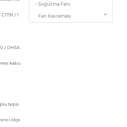
Soğutma Fanı
C1791 / 1
Fan Kavraması
000 / OHSA
mesi kabu
oplu tepsi
renci ölçe