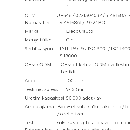
ıf
OEM
UF648 / 0221504032 / 5149168AI / 
Numaraları:
05149168AI / 19224BO
Marka:
Elecdurauto
Menşei ülke:
Çin
Sertifikasyon:
IATF 16949 / ISO 9001 / ISO 14
S 18000
OEM / ODM:
OEM etiketi ve ODM özelleştir
l edildi
Adedi:
100 adet
Teslimat süresi:
7-15 Gün
Üretim kapasitesi:
50.000 adet / ay
Ambalajlama:
Bireysel kutu / 4’lü paket seti / t
/ özel etiket
Test
Yüksek voltaj test cihazı, bobin di
Ekipmanları:
r, izolasyon test cihazı vb.