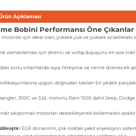
Ürün Açıklaması
eme Bobini Performansı Öne Çıkanlar
 motorlar için ideal olan, yüksek yük ve yüksek sıcaklıktaki 
 zamanlaması için direnci ve voltaj düşüşünü en aza indir
daki zorlu ortamlarda ısıya, titreşime ve neme direnecek şe
sifikasyonlarına uygun, doğrudan takılan bir yedek parçadı
angler, 300C ve 3,6L motorlu Ram 1500 dahil Jeep, Dodge
ndir sıkıştırmalı motorları destekleyerek teklemeleri azaltı
ilmiştir:
EGR donanımlı, çok noktalı yakıt enjeksiyon sistem
masına ve yakıt ekonomisinin artırılmasına yardımcı olur.