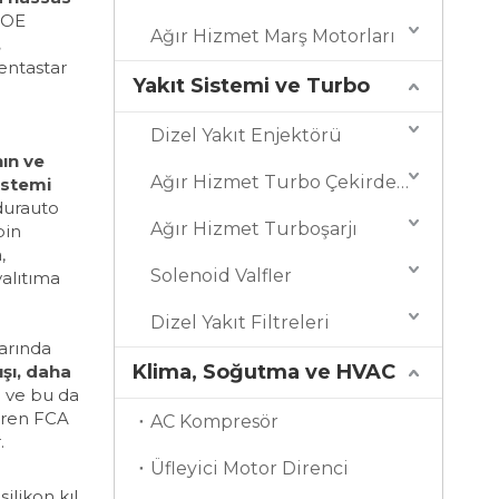
n
OE
Ağır Hizmet Marş Motorları
,
entastar
Yakıt Sistemi ve Turbo
Dizel Yakıt Enjektörü
nın ve
Ağır Hizmet Turbo Çekirdekleri
istemi
durauto
Ağır Hizmet Turboşarjı
bin
,
Solenoid Valfler
yalıtıma
Dizel Yakıt Filtreleri
larında
Klima, Soğutma ve HVAC
kışı, daha
r
ve bu da
iren FCA
AC Kompresör
.
Üfleyici Motor Direnci
ilikon kıl