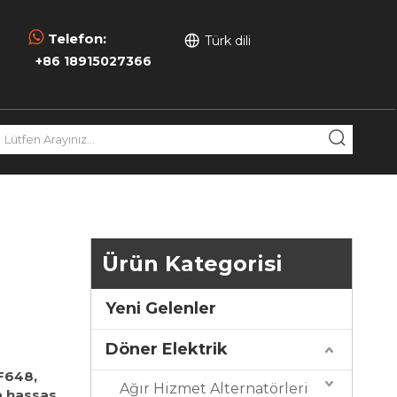

Telefon:
Türk dili
+86 18915027366
Ürün Kategorisi
Yeni Gelenler
Döner Elektrik
F648,
Ağır Hizmet Alternatörleri
a hassas