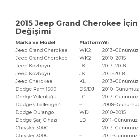
2015 Jeep Grand Cherokee İçin
Değişimi
Marka ve Model
Platform
Yılı
Jeep Grand Cherokee
WK2
2013–Günümüz
Jeep Grand Cherokee
WK2
2010–2015
Jeep Kovboyu
JK
2013–2018
Jeep Kovboyu
JK
2011–2018
Jeep Cherokee
KL
2013–Günümüz
Dodge Ram 1500
DS/DJ
2010–Günümüz
Dodge Yolculuğu
JC
2013–Günümüz
Dodge Challenger'ı
–
2008–Günümü
Dodge Durango
WD
2010–2015
Dodge Şarj Cihazı
LD
2011–Günümüz
Chrysler 300C
–
2013–Günümüz
Chrysler 300C
–
2011–Günümüz