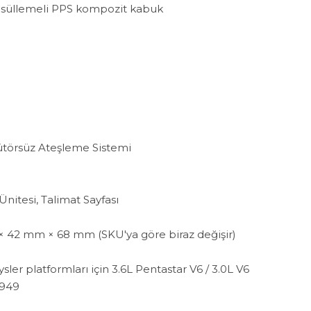
psüllemeli PPS kompozit kabuk
bütörsüz Ateşleme Sistemi
nitesi, Talimat Sayfası
× 42 mm × 68 mm (SKU'ya göre biraz değişir)
ler platformları için 3.6L Pentastar V6 / 3.0L V6
6949