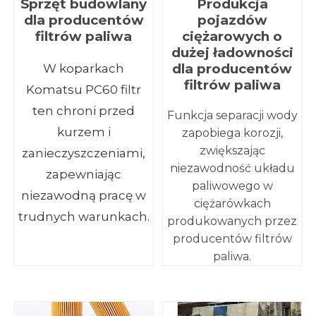
Sprzęt budowlany
Produkcja
dla producentów
pojazdów
filtrów paliwa
ciężarowych o
dużej ładowności
dla producentów
W koparkach
filtrów paliwa
Komatsu PC60 filtr
ten chroni przed
Funkcja separacji wody
kurzem i
zapobiega korozji,
zwiększając
zanieczyszczeniami,
niezawodność układu
zapewniając
paliwowego w
niezawodną pracę w
ciężarówkach
trudnych warunkach.
produkowanych przez
producentów filtrów
paliwa.