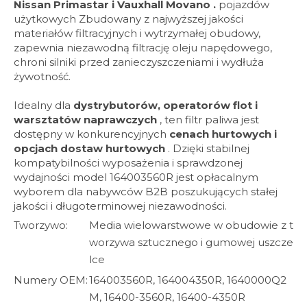
Nissan Primastar i Vauxhall Movano .
pojazdów
użytkowych Zbudowany z najwyższej jakości
materiałów filtracyjnych i wytrzymałej obudowy,
zapewnia niezawodną filtrację oleju napędowego,
chroni silniki przed zanieczyszczeniami i wydłuża
żywotność.
Idealny dla
dystrybutorów, operatorów flot i
warsztatów naprawczych
, ten filtr paliwa jest
dostępny w konkurencyjnych
cenach hurtowych i
opcjach dostaw hurtowych
. Dzięki stabilnej
kompatybilności wyposażenia i sprawdzonej
wydajności model 164003560R jest opłacalnym
wyborem dla nabywców B2B poszukujących stałej
jakości i długoterminowej niezawodności.
Tworzywo:
Media wielowarstwowe w obudowie z t
worzywa sztucznego i gumowej uszcze
lce
Numery OEM:
164003560R, 164004350R, 1640000Q2
M, 16400-3560R, 16400-4350R