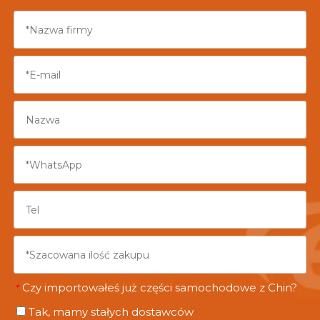
Czy importowałeś już części samochodowe z Chin?
*
Tak, mamy stałych dostawców