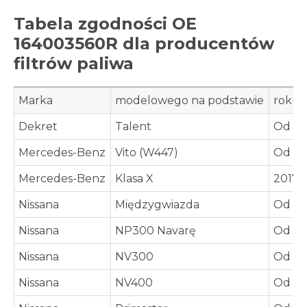
Tabela zgodności OE
164003560R dla producentów
filtrów paliwa
Marka
modelowego na podstawie
roku
Dekret
Talent
Od 20
Mercedes-Benz
Vito (W447)
Od 20
Mercedes-Benz
Klasa X
2017-
Nissana
Międzygwiazda
Od 20
Nissana
NP300 Navarę
Od 20
Nissana
NV300
Od 20
Nissana
NV400
Od 20