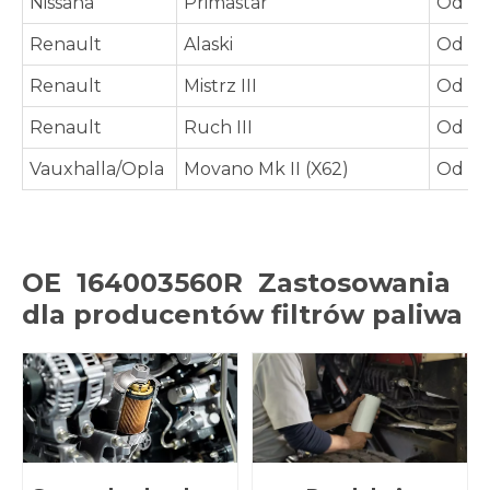
Nissana
Primastar
Od 20
Renault
Alaski
Od 20
Renault
Mistrz III
Od 20
Renault
Ruch III
Od 20
Vauxhalla/Opla
Movano Mk II (X62)
Od 20
OE
164003560R
Zastosowania
dla producentów filtrów paliwa