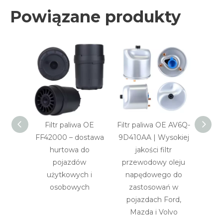
Powiązane produkty
Filtr paliwa OE
Filtr paliwa OE AV6Q-
CC11
FF42000 – dostawa
9D410AA | Wysokiej
paliw
hurtowa do
jakości filtr
MK7
pojazdów
przewodowy oleju
użytkowych i
napędowego do
osobowych
zastosowań w
pojazdach Ford,
Mazda i Volvo