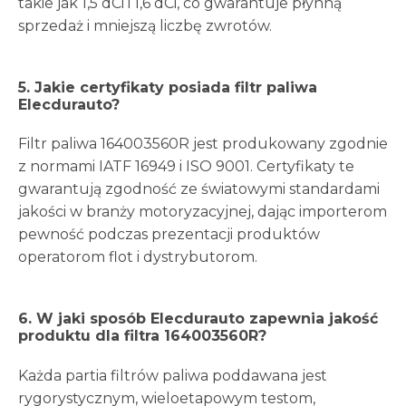
takie jak 1,5 dCi i 1,6 dCi, co gwarantuje płynną
sprzedaż i mniejszą liczbę zwrotów.
5. Jakie certyfikaty posiada filtr paliwa
Elecdurauto?
Filtr paliwa 164003560R jest produkowany zgodnie
z normami IATF 16949 i ISO 9001. Certyfikaty te
gwarantują zgodność ze światowymi standardami
jakości w branży motoryzacyjnej, dając importerom
pewność podczas prezentacji produktów
operatorom flot i dystrybutorom.
6. W jaki sposób Elecdurauto zapewnia jakość
produktu dla filtra 164003560R?
Każda partia filtrów paliwa poddawana jest
rygorystycznym, wieloetapowym testom,