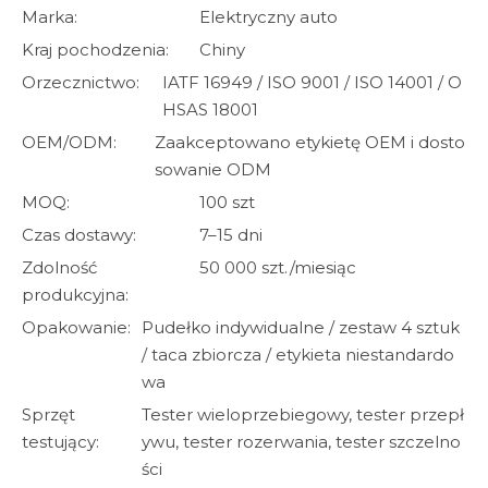
Marka:
Elektryczny auto
Kraj pochodzenia:
Chiny
Orzecznictwo:
IATF 16949 / ISO 9001 / ISO 14001 / O
HSAS 18001
OEM/ODM:
Zaakceptowano etykietę OEM i dosto
sowanie ODM
MOQ:
100 szt
Czas dostawy:
7–15 dni
Zdolność
50 000 szt./miesiąc
produkcyjna:
Opakowanie:
Pudełko indywidualne / zestaw 4 sztuk
/ taca zbiorcza / etykieta niestandardo
wa
Sprzęt
Tester wieloprzebiegowy, tester przepł
testujący:
ywu, tester rozerwania, tester szczelno
ści