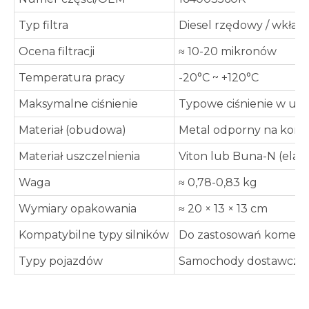
Typ filtra
Diesel rzędowy / wkła
Ocena filtracji
≈ 10-20 mikronów
Temperatura pracy
-20°C ~ +120°C
Maksymalne ciśnienie
Typowe ciśnienie w ukł
Materiał (obudowa)
Metal odporny na koroz
Materiał uszczelnienia
Viton lub Buna-N (elas
Waga
≈ 0,78-0,83 kg
Wymiary opakowania
≈ 20 × 13 × 13 cm
Kompatybilne typy silników
Do zastosowań komercyjn
Typy pojazdów
Samochody dostawcze, l