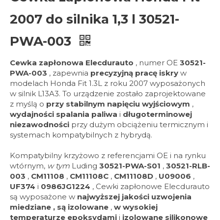
2007 do silnika 1,3 l 30521-
PWA-003
Cewka zapłonowa Elecdurauto
, numer OE
30521-
PWA-003
, zapewnia
precyzyjną pracę iskry
w
modelach Honda Fit 1.3L z roku 2007 wyposażonych
w silnik L13A3. To urządzenie zostało zaprojektowane
z myślą o
przy stabilnym napięciu wyjściowym
,
wydajności spalania paliwa
i
długoterminowej
niezawodności
przy dużym obciążeniu termicznym i
systemach kompatybilnych z hybrydą.
Kompatybilny krzyżowo z referencjami OE i na rynku
wtórnym,
w tym
Luding
30521-PWA-S01
,
30521-RLB-
003
,
CM11108
,
CM11108C
,
CM11108D
,
U09006
,
UF374
i
0986JG1224
, Cewki zapłonowe Elecdurauto
są wyposażone w
najwyższej jakości uzwojenia
miedziane , są izolowane
,
w wysokiej
temperaturze epoksydami
i
izolowane silikonowe