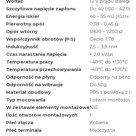
Woltaż
12 V prądu stałego 
Szczytowe napięcie zapłonu
Do 40 000 – 42 000
Energia iskier
40 – 55 mJ (różni s
Pierwotny opór
0,38 – 0,45 Ω
Opór wtórny
5800 – 7200 Ω
Współczynnik obrotów (P:S)
Około. 1:78
Indukcyjność
2,5 – 3,9 mH
Czas narastania napięcia
< 2,0 kV/µs
Temperatura pracy
–40°C do +130°C
Temperatura przechowywania
–40°C do +100°C
Odporność na płyny
Odporny na benzynę,
Odporność na wibracje
Do 50g
Materiał obudowy
PPS z powłoką z ży
Typ mocowania
1 otwór montażowy
W zestawie elementy montażowe
NIE
Ilość otworów montażowych
1
Płeć złącza
Kobieta
Płeć terminala
Mężczyzna