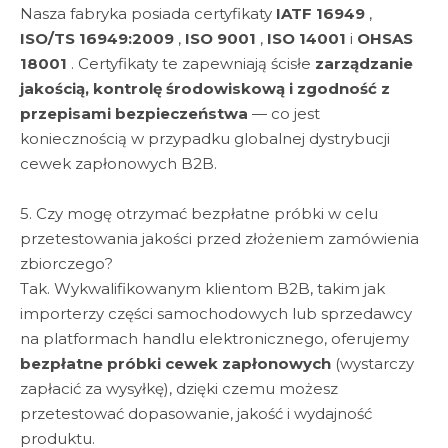
Nasza fabryka posiada certyfikaty
IATF 16949
,
ISO/TS 16949:2009
,
ISO 9001
,
ISO 14001
i
OHSAS
18001
. Certyfikaty te zapewniają ścisłe
zarządzanie
jakością, kontrolę środowiskową i zgodność z
przepisami bezpieczeństwa
— co jest
koniecznością w przypadku globalnej dystrybucji
cewek zapłonowych B2B.
5. Czy mogę otrzymać bezpłatne próbki w celu
przetestowania jakości przed złożeniem zamówienia
zbiorczego?
Tak. Wykwalifikowanym klientom B2B, takim jak
importerzy części samochodowych lub sprzedawcy
na platformach handlu elektronicznego, oferujemy
bezpłatne próbki cewek zapłonowych
(wystarczy
zapłacić za wysyłkę), dzięki czemu możesz
przetestować dopasowanie, jakość i wydajność
produktu.