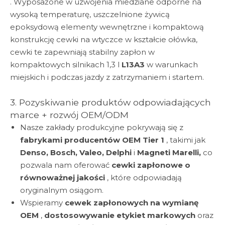
. Wyposażone w uzwojenia miedziane odporne na
wysoką temperaturę, uszczelnione żywicą
epoksydową elementy wewnętrzne i kompaktową
konstrukcję cewki na wtyczce w kształcie ołówka,
cewki te zapewniają stabilny zapłon w
kompaktowych silnikach 1,3 l
L13A3
w warunkach
miejskich i podczas jazdy z zatrzymaniem i startem.
3. Pozyskiwanie produktów odpowiadających
marce + rozwój OEM/ODM
Nasze zakłady produkcyjne pokrywają się z
fabrykami producentów OEM Tier 1
, takimi jak
Denso, Bosch, Valeo, Delphi
i
Magneti Marelli,
co
pozwala nam oferować
cewki zapłonowe o
równoważnej jakości
, które odpowiadają
oryginalnym osiągom.
Wspieramy
cewek zapłonowych na wymianę
OEM
,
dostosowywanie etykiet markowych
oraz