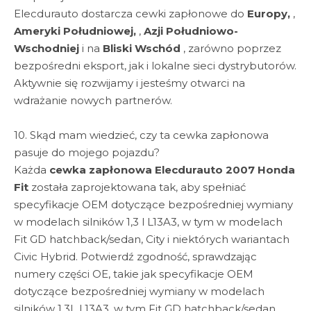
Elecdurauto dostarcza cewki zapłonowe do
Europy,
,
Ameryki Południowej,
,
Azji Południowo-
Wschodniej
i na
Bliski Wschód
, zarówno poprzez
bezpośredni eksport, jak i lokalne sieci dystrybutorów.
Aktywnie się rozwijamy i jesteśmy otwarci na
wdrażanie nowych partnerów.
10. Skąd mam wiedzieć, czy ta cewka zapłonowa
pasuje do mojego pojazdu?
Każda
cewka zapłonowa Elecdurauto 2007 Honda
Fit
została zaprojektowana tak, aby spełniać
specyfikacje OEM dotyczące bezpośredniej wymiany
w modelach silników 1,3 l L13A3, w tym w modelach
Fit GD hatchback/sedan, City i niektórych wariantach
Civic Hybrid. Potwierdź zgodność, sprawdzając
numery części OE, takie jak specyfikacje OEM
dotyczące bezpośredniej wymiany w modelach
silników 1.3L L13A3, w tym Fit GD hatchback/sedan,