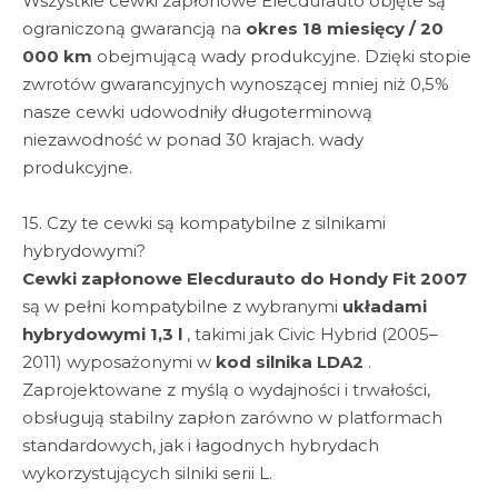
Wszystkie cewki zapłonowe Elecdurauto objęte są
ograniczoną gwarancją na
okres 18 miesięcy / 20
000 km
obejmującą wady produkcyjne. Dzięki stopie
zwrotów gwarancyjnych wynoszącej mniej niż 0,5%
nasze cewki udowodniły długoterminową
niezawodność w ponad 30 krajach. wady
produkcyjne.
15. Czy te cewki są kompatybilne z silnikami
hybrydowymi?
Cewki zapłonowe Elecdurauto do Hondy Fit 2007
są w pełni kompatybilne z wybranymi
układami
hybrydowymi 1,3 l
, takimi jak Civic Hybrid (2005–
2011) wyposażonymi w
kod silnika LDA2
.
Zaprojektowane z myślą o wydajności i trwałości,
obsługują stabilny zapłon zarówno w platformach
standardowych, jak i łagodnych hybrydach
wykorzystujących silniki serii L.