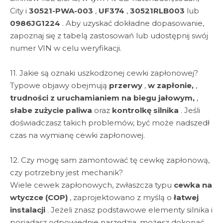
City i
30521-PWA-003
,
UF374
,
30521RLB003
lub
0986JG1224
. Aby uzyskać dokładne dopasowanie,
zapoznaj się z tabelą zastosowań lub udostępnij swój
numer VIN w celu weryfikacji.
11. Jakie są oznaki uszkodzonej cewki zapłonowej?
Typowe objawy obejmują
przerwy
,
w zapłonie,
,
trudności z uruchamianiem na biegu jałowym,
,
słabe zużycie paliwa
oraz
kontrolkę silnika
. Jeśli
doświadczasz takich problemów, być może nadszedł
czas na wymianę cewki zapłonowej.
12. Czy mogę sam zamontować tę cewkę zapłonową,
czy potrzebny jest mechanik?
Wiele cewek zapłonowych, zwłaszcza typu
cewka na
wtyczce (COP)
, zaprojektowano z myślą o
łatwej
instalacji
. Jeżeli znasz podstawowe elementy silnika i
posiadasz odpowiednie narzędzia, możesz dokonać