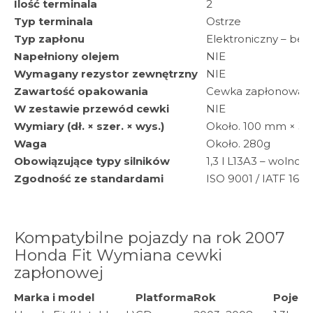
Ilość terminala
2
Typ terminala
Ostrze
Typ zapłonu
Elektroniczny – bez
Napełniony olejem
NIE
Wymagany rezystor zewnętrzny
NIE
Zawartość opakowania
Cewka zapłonowa, i
W zestawie przewód cewki
NIE
Wymiary (dł. × szer. × wys.)
Około. 100 mm × 35 
Waga
Około. 280g
Obowiązujące typy silników
1,3 l L13A3 – wolnoss
Zgodność ze standardami
ISO 9001 / IATF 169
Kompatybilne pojazdy na rok 2007
Honda Fit Wymiana cewki
zapłonowej
Marka i model
Platforma
Rok
Pojemn