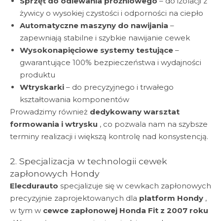
Sprzęt do odlewania próżniowego
– do izolacji z
żywicy o wysokiej czystości i odporności na ciepło
Automatyczne maszyny do nawijania
–
zapewniają stabilne i szybkie nawijanie cewek
Wysokonapięciowe systemy testujące
–
gwarantujące 100% bezpieczeństwa i wydajności
produktu
Wtryskarki
– do precyzyjnego i trwałego
kształtowania komponentów
Prowadzimy również
dedykowany warsztat
formowania i wtrysku
, co pozwala nam na szybsze
terminy realizacji i większą kontrolę nad konsystencją.
2. Specjalizacja w technologii cewek
zapłonowych Hondy
Elecdurauto
specjalizuje się w cewkach zapłonowych
precyzyjnie zaprojektowanych dla
platform Hondy
,
w tym w
cewce zapłonowej Honda Fit z 2007 roku