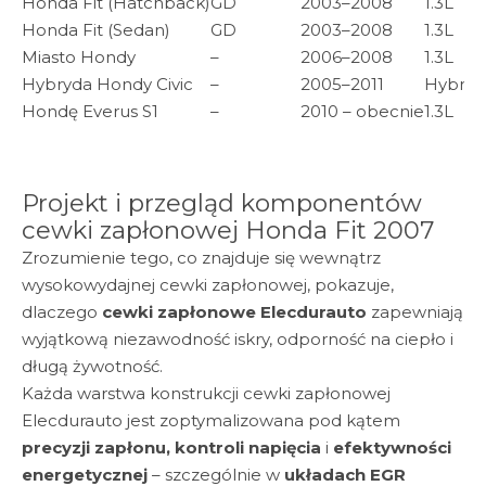
Honda Fit (Hatchback)
GD
2003–2008
1.3L
Honda Fit (Sedan)
GD
2003–2008
1.3L
Miasto Hondy
–
2006–2008
1.3L
Hybryda Hondy Civic
–
2005–2011
Hybryda
Hondę Everus S1
–
2010 – obecnie
1.3L
Projekt i przegląd komponentów
cewki zapłonowej Honda Fit 2007
Zrozumienie tego, co znajduje się wewnątrz
wysokowydajnej cewki zapłonowej, pokazuje,
dlaczego
cewki zapłonowe Elecdurauto
zapewniają
wyjątkową niezawodność iskry, odporność na ciepło i
długą żywotność.
Każda warstwa konstrukcji cewki zapłonowej
Elecdurauto jest zoptymalizowana pod kątem
precyzji zapłonu, kontroli napięcia
i
efektywności
energetycznej
– szczególnie w
układach EGR