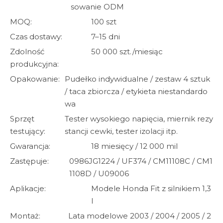
sowanie ODM
MOQ:
100 szt
Czas dostawy:
7–15 dni
Zdolność
50 000 szt./miesiąc
produkcyjna:
Opakowanie:
Pudełko indywidualne / zestaw 4 sztuk
/ taca zbiorcza / etykieta niestandardo
wa
Sprzęt
Tester wysokiego napięcia, miernik rezy
testujący:
stancji cewki, tester izolacji itp.
Gwarancja:
18 miesięcy / 12 000 mil
Zastępuje:
0986JG1224 / UF374 / CM11108C / CM1
1108D / U09006
Aplikacje:
Modele Honda Fit z silnikiem 1,3
l
Montaż:
Lata modelowe 2003 / 2004 / 2005 / 2