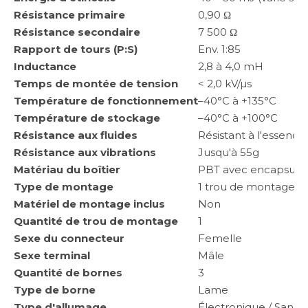
Résistance primaire
0,90 Ω
Résistance secondaire
7 500 Ω
Rapport de tours (P:S)
Env. 1:85
Inductance
2,8 à 4,0 mH
Temps de montée de tension
< 2,0 kV/µs
Température de fonctionnement
–40°C à +135°C
Température de stockage
–40°C à +100°C
Résistance aux fluides
Résistant à l'essence, 
Résistance aux vibrations
Jusqu'à 55g
Matériau du boîtier
PBT avec encapsulat
Type de montage
1 trou de montage
Matériel de montage inclus
Non
Quantité de trou de montage
1
Sexe du connecteur
Femelle
Sexe terminal
Mâle
Quantité de bornes
3
Type de borne
Lame
Type d'allumage
Électronique / Sans d