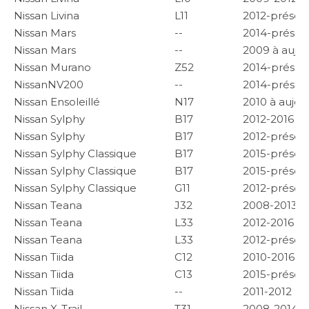
Nissan Livina
L11
2012-présen
Nissan Mars
--
2014-présen
Nissan Mars
--
2009 à aujou
Nissan Murano
Z52
2014-présen
NissanNV200
--
2014-présen
Nissan Ensoleillé
N17
2010 à aujou
Nissan Sylphy
B17
2012-2016
Nissan Sylphy
B17
2012-présen
Nissan Sylphy Classique
B17
2015-présen
Nissan Sylphy Classique
B17
2015-présen
Nissan Sylphy Classique
G11
2012-présen
Nissan Teana
J32
2008-2013
Nissan Teana
L33
2012-2016
Nissan Teana
L33
2012-présen
Nissan Tiida
C12
2010-2016
Nissan Tiida
C13
2015-présen
Nissan Tiida
--
2011-2012
Nissan X-Trail
T31
2008-2014