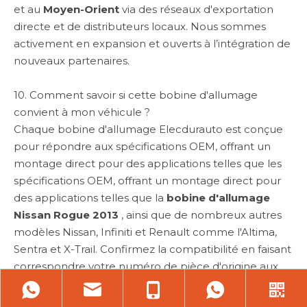
et au
Moyen-Orient
via des réseaux d'exportation
directe et de distributeurs locaux. Nous sommes
activement en expansion et ouverts à l’intégration de
nouveaux partenaires.
10. Comment savoir si cette bobine d'allumage
convient à mon véhicule ?
Chaque bobine d'allumage Elecdurauto est conçue
pour répondre aux spécifications OEM, offrant un
montage direct pour des applications telles que les
spécifications OEM, offrant un montage direct pour
des applications telles que la
bobine d'allumage
Nissan Rogue 2013
, ainsi que de nombreux autres
modèles Nissan, Infiniti et Renault comme l'Altima,
Sentra et X-Trail. Confirmez la compatibilité en faisant
correspondre votre numéro de pièce d'origine aux
numéros OEM tels que
22448-JA00C
,
22448-
ED000
ou la référence croisée
UF549
et en vérifiant