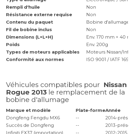
Rempli d'huile
Non
Résistance externe requise
Non
Contenu du paquet
Bobine d'allumage, fe
Fil de bobine inclus
Non
Dimensions (L×L×H)
Env. 170 mm × 40 mm
Poids
Env. 200g
Types de moteurs applicables
Moteurs Nissan/Infiniti
Conformité aux normes
ISO 9001 / IATF 1694
Véhicules compatibles pour
Nissan
Rogue 2013
le remplacement de la
bobine d'allumage
Marque et modèle
Plate-forme
Année
Dongfeng Fengdu MX6
--
2014-présen
Succès de Dongfeng
--
2013-présen
Infiniti EX37 (importation)
--
2012-2015