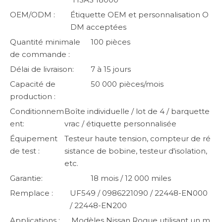
OEM/ODM :
Étiquette OEM et personnalisation O
DM acceptées
Quantité minimale
100 pièces
de commande :
Délai de livraison:
7 à 15 jours
Capacité de
50 000 pièces/mois
production :
Conditionnem
Boîte individuelle / lot de 4 / barquette
ent:
vrac / étiquette personnalisée
Équipement
Testeur haute tension, compteur de ré
de test :
sistance de bobine, testeur d'isolation,
etc.
Garantie:
18 mois / 12 000 miles
Remplace :
UF549 / 0986221090 / 22448-EN000
/ 22448-EN200
Applications :
Modèles Nissan Rogue utilisant un m